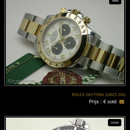
New
ROLEX DAYTONA 116523 2011
Prijs : € sold
Used