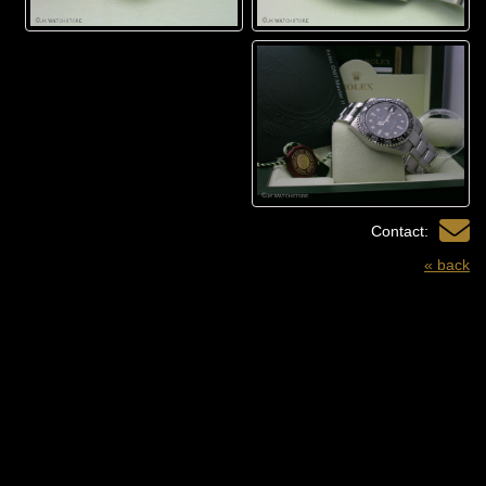
Contact:
« back