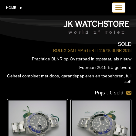
Toggle navi
HOME
SOLD
ROLEX GMT-MASTER II 116710BLNR 2018
Prachtige BLNR op Oysterbad in topstaat, als nieuw
Februari 2018 EU geleverd
Geheel compleet met doos, garantiepapieren en toebehoren, full
set!
Prijs : € sold