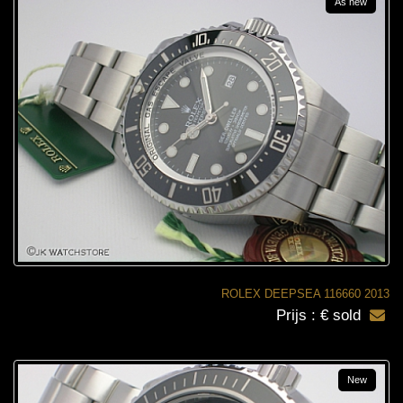
As new
ROLEX DEEPSEA 116660 2013
Prijs : € sold
New