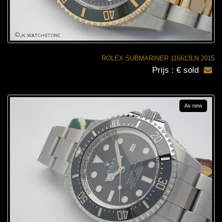
ROLEX SUBMARINER 116613LN 2015
Prijs : € sold
As new