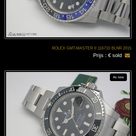
ROLEX GMT-MASTER II 116710 BLNR 2015
Prijs : € sold
As new