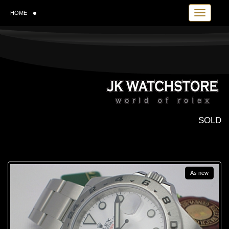
Toggle navi
HOME
SOLD
As new