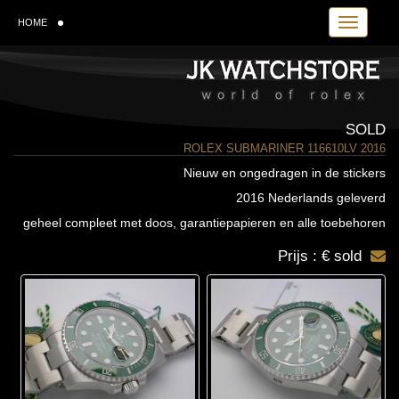
Toggle navi
HOME
SOLD
ROLEX SUBMARINER 116610LV 2016
Nieuw en ongedragen in de stickers
2016 Nederlands geleverd
geheel compleet met doos, garantiepapieren en alle toebehoren
Prijs : € sold