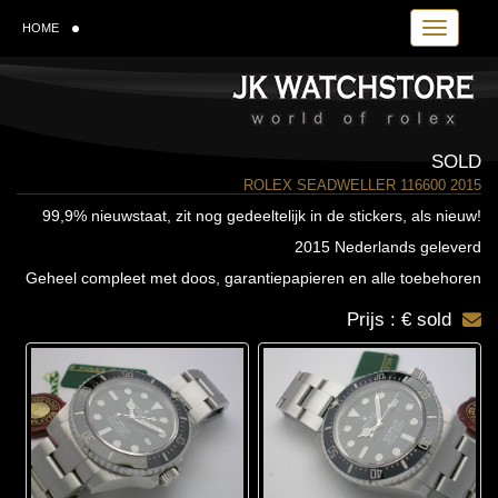
Toggle navi
HOME
SOLD
ROLEX SEADWELLER 116600 2015
99,9% nieuwstaat, zit nog gedeeltelijk in de stickers, als nieuw!
2015 Nederlands geleverd
Geheel compleet met doos, garantiepapieren en alle toebehoren
Prijs : € sold