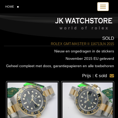
Toggle navi
HOME
SOLD
ROLEX GMT-MASTER II 116713LN 2015
Nieuw en ongedragen in de stickers
November 2015 EU geleverd
Geheel compleet met doos, garantiepapieren en alle toebehoren
Prijs : € sold