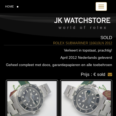
Toggle navi
HOME
SOLD
ROLEX SUBMARINER 116610LN 2012
Verkeert in topstaat, prachtig!
April 2012 Nederlands geleverd
Geheel compleet met doos, garantiepapieren en alle toebehroen
Prijs : € sold