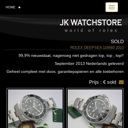
Toggle navi
HOME
SOLD
ROLEX DEEPSEA 116660 2013
99,9% nieuwstaat, nagenoeg niet gedragen top, top , top!!
September 2013 Nederlands geleverd
Geheel compleet met doos, garantiepapieren en alle toebehoren
Prijs : € sold