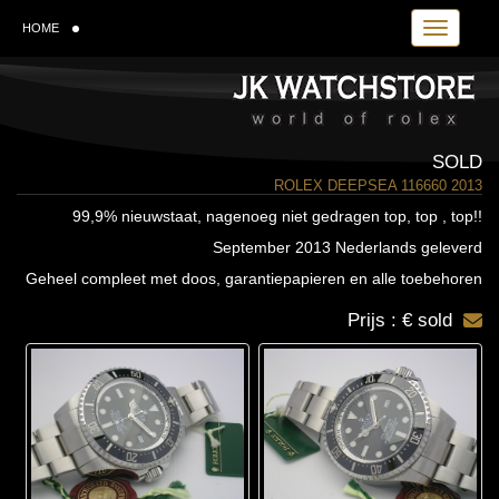
Toggle navi
HOME
SOLD
ROLEX DEEPSEA 116660 2013
99,9% nieuwstaat, nagenoeg niet gedragen top, top , top!!
September 2013 Nederlands geleverd
Geheel compleet met doos, garantiepapieren en alle toebehoren
Prijs : € sold