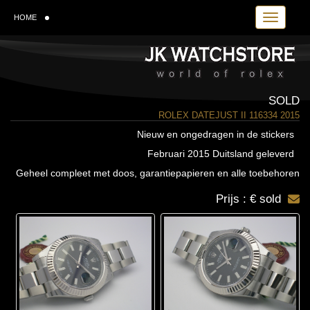
Toggle navi
HOME
SOLD
ROLEX DATEJUST II 116334 2015
Nieuw en ongedragen in de stickers
Februari 2015 Duitsland geleverd
Geheel compleet met doos, garantiepapieren en alle toebehoren
Prijs : € sold