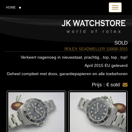
Toggle navi
HOME
SOLD
ROLEX SEADWELLER 116600 2015
Verkeert nagenoeg in nieuwstaat, prachtig , top, top , top!
April 2015 EU geleverd
Geheel compleet met doos, garantiepapieren en alle toebehoren
Prijs : € sold