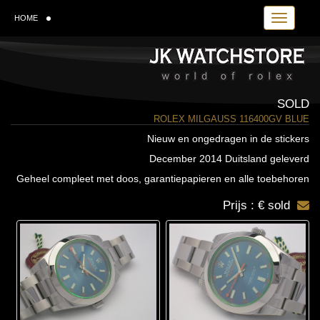
Toggle navi
HOME
SOLD
ROLEX MILGAUSS 116400GV BLUE
Nieuw en ongedragen in de stickers
December 2014 Duitsland geleverd
Geheel compleet met doos, garantiepapieren en alle toebehoren
Prijs : € sold