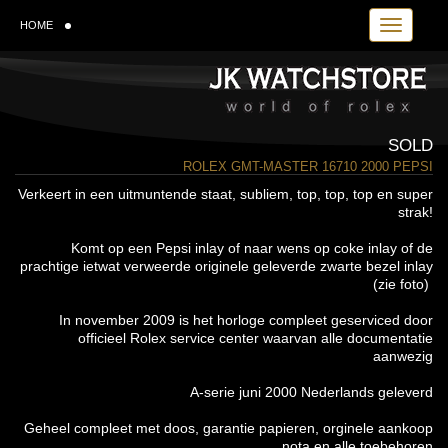
Toggle navi
HOME
SOLD
ROLEX GMT-MASTER 16710 2000 PEPSI
Verkeert in een uitmuntende staat, subliem, top, top, top en super
strak!
Komt op een Pepsi inlay of naar wens op coke inlay of de
prachtige ietwat verweerde originele geleverde zwarte bezel inlay
(zie foto)
In november 2009 is het horloge compleet geserviced door
officieel Rolex service center waarvan alle documentatie
aanwezig
A-serie juni 2000 Nederlands geleverd
Geheel compleet met doos, garantie papieren, orginele aankoop
nota en alle toebehoren