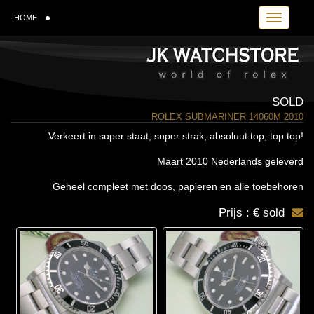
Toggle navi
HOME
SOLD
ROLEX SUBMARINER 14060M 2010
Verkeert in super staat, super strak, absoluut top, top top!
Maart 2010 Nederlands geleverd
Geheel compleet met doos, papieren en alle toebehoren
Prijs : € sold