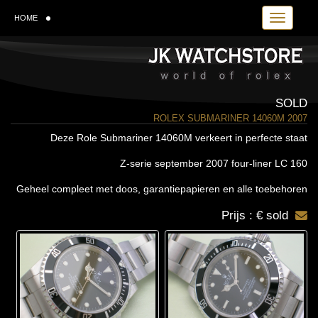
Toggle navi
HOME
SOLD
ROLEX SUBMARINER 14060M 2007
Deze Role Submariner 14060M verkeert in perfecte staat
Z-serie september 2007 four-liner LC 160
Geheel compleet met doos, garantiepapieren en alle toebehoren
Prijs : € sold