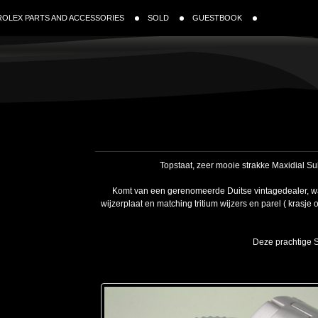
ROLEX PARTS AND ACCESSORIES
SOLD
GUESTBOOK
Topstaat, zeer mooie strakke Maxidial S
Komt van een gerenomeerde Duitse vintagedealer, waa
wijzerplaat en matching tritium wijzers en parel ( krasje 
Deze prachtige S