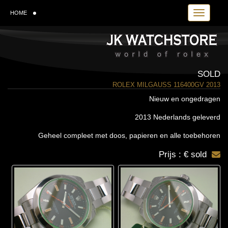
Toggle navi
HOME
SOLD
ROLEX MILGAUSS 116400GV 2013
Nieuw en ongedragen
2013 Nederlands geleverd
Geheel compleet met doos, papieren en alle toebehoren
Prijs : € sold