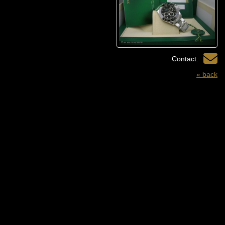
Contact:
« back