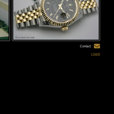
Contact:
« back