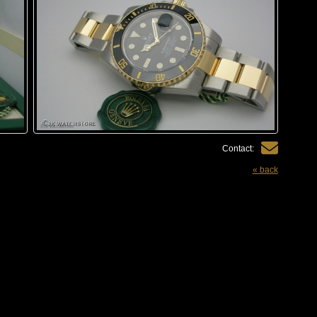
Contact:
« back