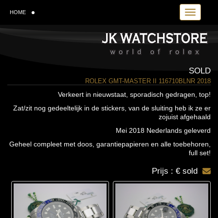
Toggle navi
HOME
SOLD
ROLEX GMT-MASTER II 116710BLNR 2018
Verkeert in nieuwstaat, sporadisch gedragen, top!
Zat/zit nog gedeeltelijk in de stickers, van de sluiting heb ik ze er
zojuist afgehaald
Mei 2018 Nederlands geleverd
Geheel compleet met doos, garantiepapieren en alle toebehoren,
full set!
Prijs : € sold