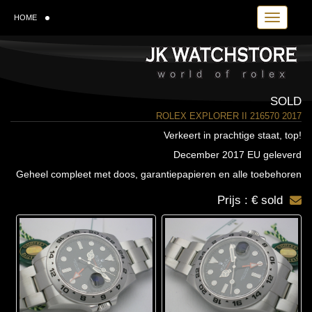
Toggle navi
HOME
SOLD
ROLEX EXPLORER II 216570 2017
Verkeert in prachtige staat, top!
December 2017 EU geleverd
Geheel compleet met doos, garantiepapieren en alle toebehoren
Prijs : € sold