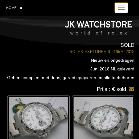
Toggle navi
HOME
SOLD
ROLEX EXPLORER II 216570 2018
Nieuw en ongedragen
Juni 2018 NL geleverd
Geheel compleet met doos, garantiepapieren en alle toebehoren
Prijs : € sold