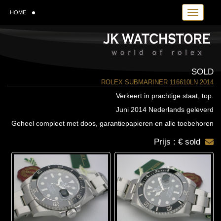
Toggle navi
HOME
SOLD
ROLEX SUBMARINER 116610LN 2014
Verkeert in prachtige staat, top.
Juni 2014 Nederlands geleverd
Geheel compleet met doos, garantiepapieren en alle toebehoren
Prijs : € sold