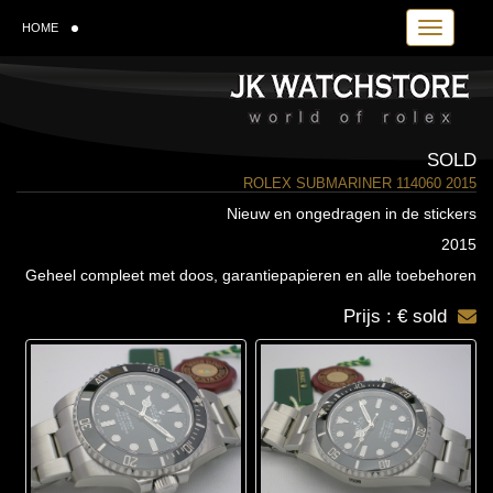
Toggle navi
HOME
SOLD
ROLEX SUBMARINER 114060 2015
Nieuw en ongedragen in de stickers
2015
Geheel compleet met doos, garantiepapieren en alle toebehoren
Prijs : € sold