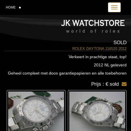
Toggle navi
HOME
SOLD
ROLEX DAYTONA 116520 2012
Verkeert in prachtige staat, top!
2012 NL geleverd
Geheel compleet met doos garantiepapieren en alle toebehoren
Prijs : € sold