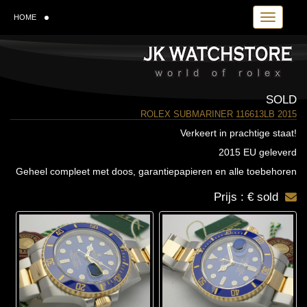
Toggle navi
HOME
SOLD
ROLEX SUBMARINER 116613LB 2015
Verkeert in prachtige staat!
2015 EU geleverd
Geheel compleet met doos, garantiepapieren en alle toebehoren
Prijs : € sold