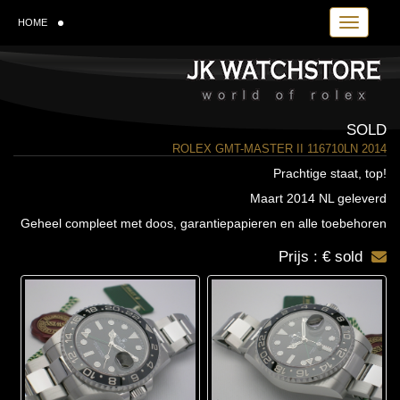
Toggle navi
HOME
SOLD
ROLEX GMT-MASTER II 116710LN 2014
Prachtige staat, top!
Maart 2014 NL geleverd
Geheel compleet met doos, garantiepapieren en alle toebehoren
Prijs : € sold