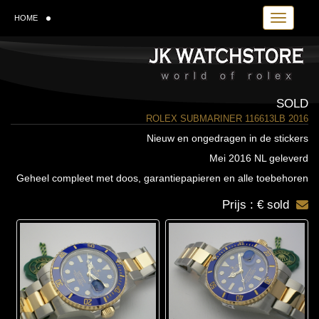
Toggle navi
HOME
SOLD
ROLEX SUBMARINER 116613LB 2016
Nieuw en ongedragen in de stickers
Mei 2016 NL geleverd
Geheel compleet met doos, garantiepapieren en alle toebehoren
Prijs : € sold