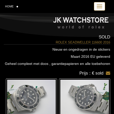
Toggle navi
HOME
SOLD
ROLEX SEADWELLER 116600 2016
Nieuw en ongedragen in de stickers
Maart 2016 EU geleverd
Geheel compleet met doos , garantiepapieren en alle toebehoren
Prijs : € sold