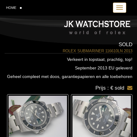
Toggle navi
HOME
SOLD
ROLEX SUBMARINER 116610LN 2013
Verkeert in topstaat, prachtig, top!
September 2013 EU geleverd
Geheel compleet met doos, garantiepapieren en alle toebehoren
Prijs : € sold