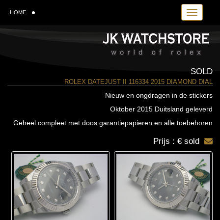
Toggle navi
HOME
SOLD
ROLEX DATEJUST II 116334 2015 DIAMOND DIAL
Nieuw en ongdragen in de stickers
Oktober 2015 Duitsland geleverd
Geheel compleet met doos garantiepapieren en alle toebehoren
Prijs : € sold