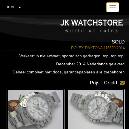
Toggle navi
HOME
SOLD
ROLEX DAYTONA 116520 2014
Verkeert in nieuwstaat, sporadisch gedragen, top, top top!
December 2014 Nederlands geleverd
Geheel compleet met doos, garantiepapieren alle toebehoren
Prijs : € sold