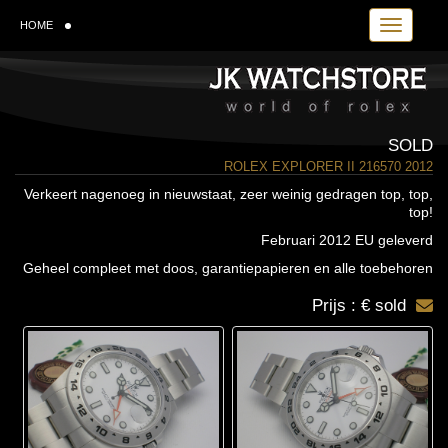
Toggle navi
HOME
SOLD
ROLEX EXPLORER II 216570 2012
Verkeert nagenoeg in nieuwstaat, zeer weinig gedragen top, top,
top!
Februari 2012 EU geleverd
Geheel compleet met doos, garantiepapieren en alle toebehoren
Prijs : € sold