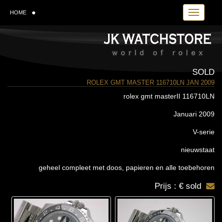
Toggle navi
HOME
SOLD
ROLEX GMT MASTER 116710LN JAN 2009
rolex gmt masterII 116710LN
Januari 2009
V-serie
nieuwstaat
geheel compleet met doos, papieren en alle toebehoren
Prijs : € sold