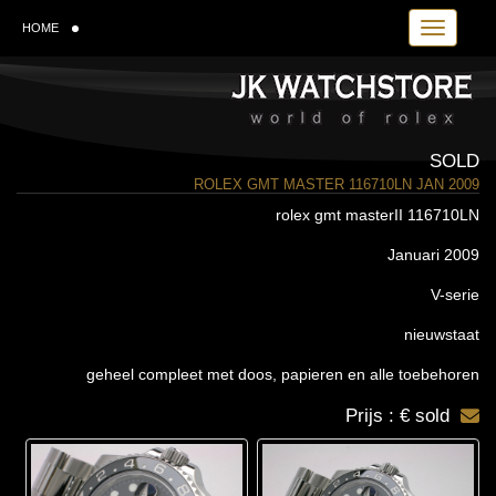
Toggle navi
HOME
SOLD
ROLEX GMT MASTER 116710LN JAN 2009
rolex gmt masterII 116710LN
Januari 2009
V-serie
nieuwstaat
geheel compleet met doos, papieren en alle toebehoren
Prijs : € sold