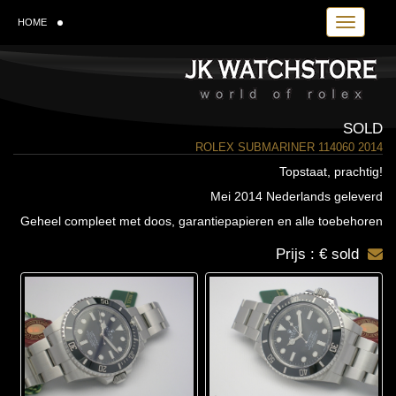
Toggle navi
HOME
SOLD
ROLEX SUBMARINER 114060 2014
Topstaat, prachtig!
Mei 2014 Nederlands geleverd
Geheel compleet met doos, garantiepapieren en alle toebehoren
Prijs : € sold