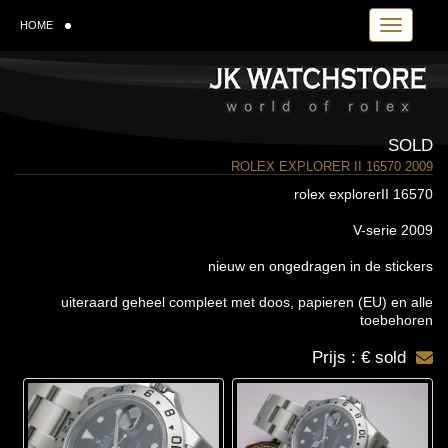
Toggle navi
HOME
SOLD
ROLEX EXPLORER II 16570 2009
rolex explorerII 16570
V-serie 2009
nieuw en ongedragen in de stickers
uiteraard geheel compleet met doos, papieren (EU) en alle
toebehoren
Prijs : € sold