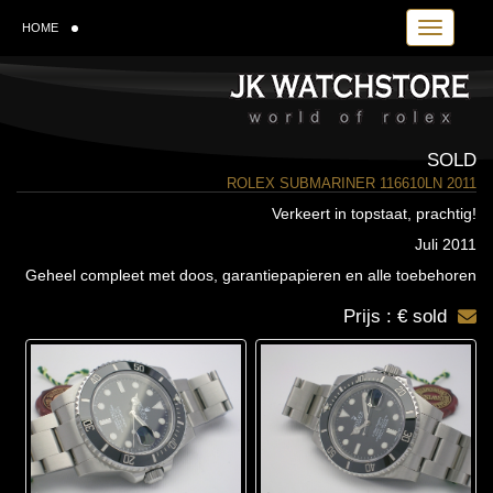
Toggle navi
HOME
SOLD
ROLEX SUBMARINER 116610LN 2011
Verkeert in topstaat, prachtig!
Juli 2011
Geheel compleet met doos, garantiepapieren en alle toebehoren
Prijs : € sold