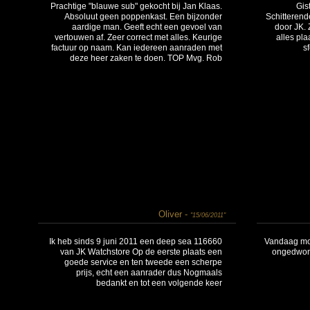
Prachtige "blauwe sub" gekocht bij Jan Klaas.
Gis
Absoluut geen poppenkast. Een bijzonder
Schitterend
aardige man. Geeft echt een gevoel van
door JK. 
vertouwen af. Zeer correct met alles. Keurige
alles pl
factuur op naam. Kan iedereen aanraden met
s
deze heer zaken te doen. TOP Mvg. Rob
Oliver -
"15/06/2011"
Ik heb sinds 9 juni 2011 een deep sea 116660
Vandaag moo
van JK Watchstore Op de eerste plaats een
ongedwong
goede service en ten tweede een scherpe
prijs, echt een aanrader dus Nogmaals
bedankt en tot een volgende keer