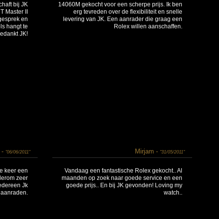
haft bij JK
14060M gekocht voor een scherpe prijs. Ik ben
T Master II
erg tevreden over de flexibiliteit en snelle
 gesprek en
levering van JK. Een aanrader die graag een
ls hangt te
Rolex willen aanschaffen.
edankt JK!
 -
Mirjam -
"06/06/2011"
"31/05/2011"
de keer een
Vandaag een fantastische Rolex gekocht.. Al
derom zeer
maanden op zoek naar goede service en een
edereen Jk
goede prijs.. En bij JK gevonden! Loving my
aanraden.
watch..