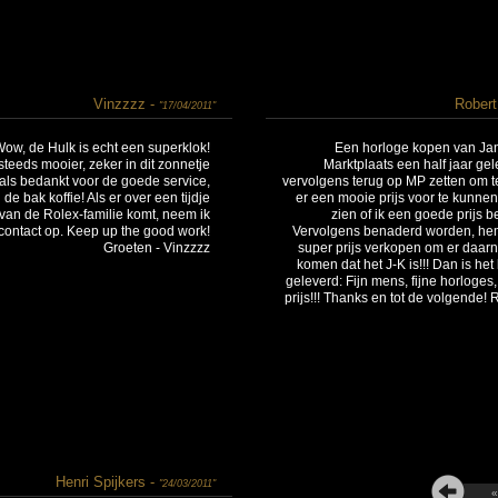
Vinzzzz -
Robert
"17/04/2011"
Wow, de Hulk is echt een superklok!
Een horloge kopen van Jan
steeds mooier, zeker in dit zonnetje
Marktplaats een half jaar g
als bedankt voor de goede service,
vervolgens terug op MP zetten om t
 de bak koffie! Als er over een tijdje
er een mooie prijs voor te kunnen
 van de Rolex-familie komt, neem ik
zien of ik een goede prijs b
contact op. Keep up the good work!
Vervolgens benaderd worden, he
Groeten - Vinzzzz
super prijs verkopen om er daarn
komen dat het J-K is!!! Dan is het
geleverd: Fijn mens, fijne horloges,
prijs!!! Thanks en tot de volgende! 
Henri Spijkers -
"24/03/2011"
«