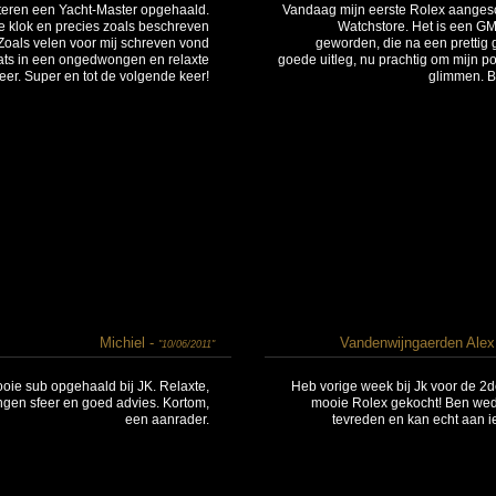
teren een Yacht-Master opgehaald.
Vandaag mijn eerste Rolex aangesc
e klok en precies zoals beschreven
Watchstore. Het is een GM
Zoals velen voor mij schreven vond
geworden, die na een prettig
aats in een ongedwongen en relaxte
goede uitleg, nu prachtig om mijn po
feer. Super en tot de volgende keer!
glimmen. B
Michiel -
Vandenwijngaerden Alex
"10/06/2011"
ie sub opgehaald bij JK. Relaxte,
Heb vorige week bij Jk voor de 2
en sfeer en goed advies. Kortom,
mooie Rolex gekocht! Ben we
een aanrader.
tevreden en kan echt aan i