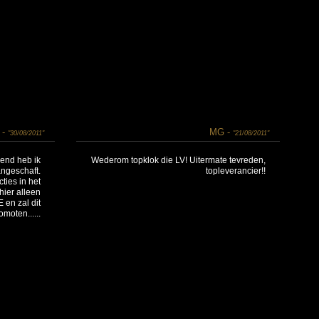
 -
MG -
"30/08/2011"
"21/08/2011"
end heb ik
Wederom topklok die LV! Uitermate tevreden,
angeschaft.
topleverancier!!
ties in het
ier alleen
 en zal dit
omoten......