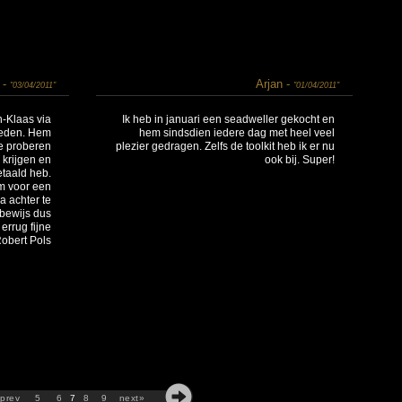
 -
Arjan -
"03/04/2011"
"01/04/2011"
-Klaas via
Ik heb in januari een seadweller gekocht en
eleden. Hem
hem sindsdien iedere dag met heel veel
e proberen
plezier gedragen. Zelfs de toolkit heb ik er nu
 krijgen en
ook bij. Super!
etaald heb.
m voor een
a achter te
 bewijs dus
 errug fijne
Robert Pols
prev
5
6
7
8
9
next»