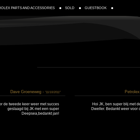
ROLEX PARTS AND ACCESSORIES
SOLD
GUESTBOOK
Dave Groeneweg -
Petrolex
"11/10/2011"
or de tweede keer weer met succes
Hoi JK, ben super blij met d
geslaagd bij JK met een super
Dweller. Bedankt weer voor 
Deepsea,bedankt jan!