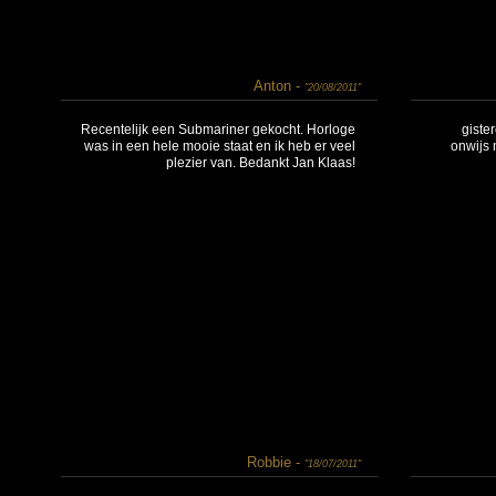
Anton -
"20/08/2011"
Recentelijk een Submariner gekocht. Horloge
giste
was in een hele mooie staat en ik heb er veel
onwijs 
plezier van. Bedankt Jan Klaas!
Robbie -
"18/07/2011"