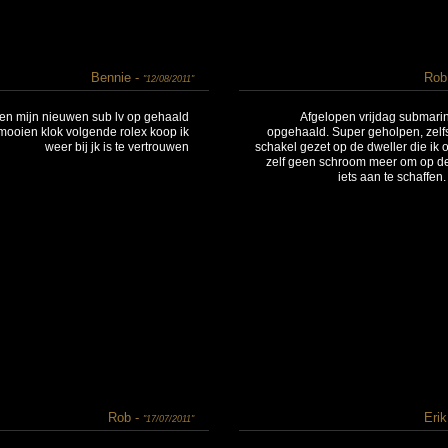
Bennie -
Rob
"12/08/2011"
ren mijn nieuwen sub lv op gehaald
Afgelopen vrijdag submarin
mooien klok volgende rolex koop ik
opgehaald. Super geholpen, zelf
weer bij jk is te vertrouwen
schakel gezet op de dweller die ik
zelf geen schroom meer om op d
iets aan te schaffen
Rob -
Erik
"17/07/2011"