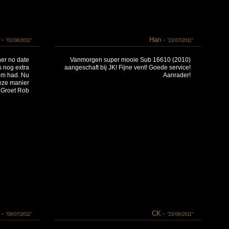
 -
Han -
"01/08/2011"
"21/07/2011"
er no date
Vanmorgen super mooie Sub 16610 (2010)
s nog extra
aangeschaft bij JK! Fijne vent! Goede service!
 om had. Nu
Aanrader!
eze manier
. Groet Rob
 -
CK -
"09/07/2011"
"21/06/2011"