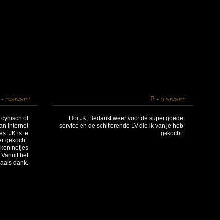
 -
P -
"14/05/2011"
"12/05/2011"
, cynisch of
Hoi JK, Bedankt weer voor de super goede
an Internet
service en de schitterende LV die ik van je heb
es: JK is te
gekocht.
r gekocht.
aken netjes
Vanuit het
aals dank.