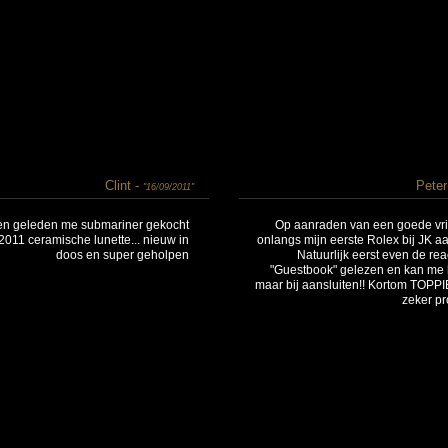
Clint -
Peter
"16/09/2011"
n geleden me submariner gekocht
Op aanraden van een goede vri
011 ceramische lunette... nieuw in
onlangs mijn eerste Rolex bij JK a
doos en super geholpen
Natuurlijk eerst even de reac
"Guestbook" gelezen en kan me h
maar bij aansluiten!! Kortom TOPPIE
zeker pr