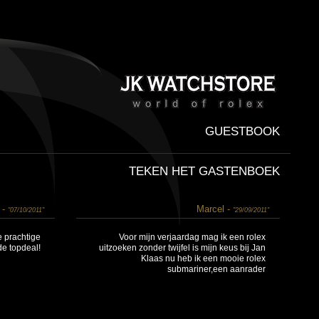
GUESTBOOK
TEKEN HET GASTENBOEK
 -
Marcel -
"07/10/2011"
"29/09/2011"
e prachtige
Voor mijn verjaardag mag ik een rolex
de topdeal!
uitzoeken zonder twijfel is mijn keus bij Jan
Klaas nu heb ik een mooie rolex
submariner,een aanrader