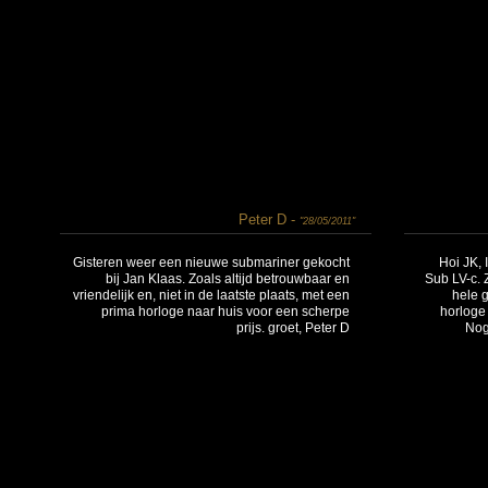
Peter D -
"28/05/2011"
Gisteren weer een nieuwe submariner gekocht
Hoi JK, 
bij Jan Klaas. Zoals altijd betrouwbaar en
Sub LV-c. 
vriendelijk en, niet in de laatste plaats, met een
hele g
prima horloge naar huis voor een scherpe
horloge 
prijs. groet, Peter D
Nog