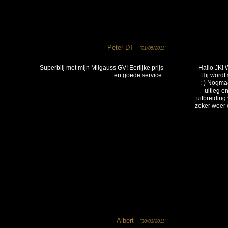
Peter DT -
"01/05/2011"
Superblij met mijn Milgauss GV! Eerlijke prijs
Hallo JK! 
en goede service.
Hij wordt 
:-) Nogma
uitleg en
uitbreiding
zeker weer 
Albert -
"30/03/2011"