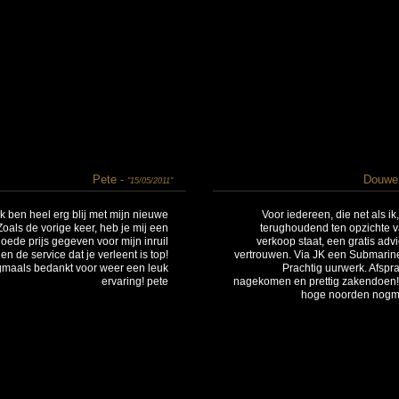
Pete -
Douwe
"15/05/2011"
Ik ben heel erg blij met mijn nieuwe
Voor iedereen, die net als ik
Zoals de vorige keer, heb je mij een
terughoudend ten opzichte v
oede prijs gegeven voor mijn inruil
verkoop staat, een gratis advi
en de service dat je verleent is top!
vertrouwen. Via JK een Submarine
maals bedankt voor weer een leuk
Prachtig uurwerk. Afspr
ervaring! pete
nagekomen en prettig zakendoen! 
hoge noorden nogm